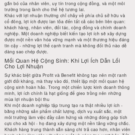
gắn bó của nhân viên, uy tín trong cộng đồng, và một môi
trường trong lành cho thế hệ tương lai.
Khác với lợi nhuận thường chỉ chảy về phía chủ sở hữu và
cổ đông, lợi ích được lan tỏa đến tất cả các bên liên quan:
khách hàng, nhân viên, đối tác, cộng đồng và chính doanh
nghiệp. Một doanh nghiệp biết kiến tạo lợi ích sẽ xây dựng
được một nền văn hóa vững mạnh và một thương hiệu đáng
tin cậy - những lợi thế cạnh tranh mà không đối thủ nào dễ
dàng sao chép được.
Mối Quan Hệ Cộng Sinh: Khi Lợi Ích Dẫn Lối
Cho Lợi Nhuận
Sự khác biệt giữa Profit và Benefit không tạo nên một ranh
giới đối kháng, mà thay vào đó, thiết lập một mối quan hệ
cộng sinh hoàn hảo. Trong một chiến lược kinh doanh thông
minh, lợi ích chính là hạt giống để gieo trồng nên những
mùa lợi nhuận bội thu
Khi một doanh nghiệp tập trung tạo ra thật nhiều lợi ích -
bằng những sản phẩm chất lượng, dịch vụ xuất sắc, một
môi trường làm việc đầy cảm hứng và những đóng góp tích
cực cho xã hội - họ đang xây dựng một nền tảng vững chắc.
Khách hàng trung thành sẵn sàng chi trả cao hơn, nhân viên