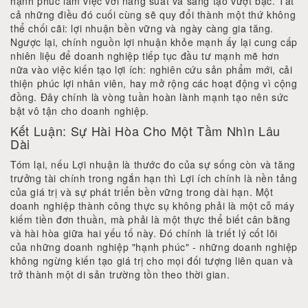
hạnh phúc làm việc với năng suất và sáng tạo vượt bậc. Tất
cả những điều đó cuối cùng sẽ quy đổi thành một thứ không
thể chối cãi: lợi nhuận bền vững và ngày càng gia tăng.
Ngược lại, chính nguồn lợi nhuận khỏe mạnh ấy lại cung cấp
nhiên liệu để doanh nghiệp tiếp tục đầu tư mạnh mẽ hơn
nữa vào việc kiến tạo lợi ích: nghiên cứu sản phẩm mới, cải
thiện phúc lợi nhân viên, hay mở rộng các hoạt động vì cộng
đồng. Đây chính là vòng tuần hoàn lành mạnh tạo nên sức
bật vô tận cho doanh nghiệp.
Kết Luận: Sự Hài Hòa Cho Một Tầm Nhìn Lâu
Dài
Tóm lại, nếu Lợi nhuận là thước đo của sự sống còn và tăng
trưởng tài chính trong ngắn hạn thì Lợi ích chính là nền tảng
của giá trị và sự phát triển bền vững trong dài hạn. Một
doanh nghiệp thành công thực sụ không phải là một cỗ máy
kiếm tiền đơn thuần, mà phải là một thực thể biết cân bằng
và hài hòa giữa hai yếu tố này. Đó chính là triết lý cốt lõi
của những doanh nghiệp "hạnh phúc" - những doanh nghiệp
không ngừng kiến tạo giá trị cho mọi đối tượng liên quan và
trở thành một di sản trường tồn theo thời gian.