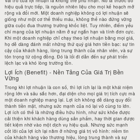
Vai trò của lợi nhuận là không thể phủ nhận. Nó là thước đo
hiệu quả trực tiếp, là nguồn nhiên liệu cho mọi kế hoạch mở
rộng và đổi mới. Một doanh nghiệp không có lợi nhuận sẽ
giống như một cơ thể thiếu máu, không thể nào đứng vững
giữa cuộc đua thương trường khốc liệt. Tuy nhiên, điểm yếu
chí mạng của lợi nhuận nằm ở sự ngắn hạn và tính đơn cực.
Khi một doanh nghiệp chỉ chạy theo lợi nhuận bằng mọi giá,
họ dễ dàng đánh mất những thứ quý giá hơn tiền bạc: sự tin
cậy của khách hàng, lòng trung thành của nhân viên, và sự
tôn trọng từ cộng đồng. Đó là lối đi dẫn đến sự phát triển
lệch lạc và khó lòng trường tồn.
Lợi Ích (Benefit) - Nền Tảng Của Giá Trị Bền
Vững
Trong khi lợi nhuận là con số, thì lợi ích lại là một khái niệm
rộng lớn và sâu sắc hơn, đại diện cho mọi giá trị tích cực mà
một doanh nghiệp mang lại. Lợi ích không dễ dàng quy đổi
thành tiền mặt, nhưng sức mạnh của nó lại vô cùng to lớn.
Lợi ích có thể là những điều hữu hình, như sức khỏe được
cải thiện khi khách hàng dùng sản phẩm, hay thời gian được
tiết kiệm nhờ vào một dịch vụ hiệu quả. Nhưng sức mạnh
cốt lõi của lợi ích lại nằm ở những giá trị vô hình: niềm tin
của khách hàng vào thương hiệu, lòng trung thành và sự