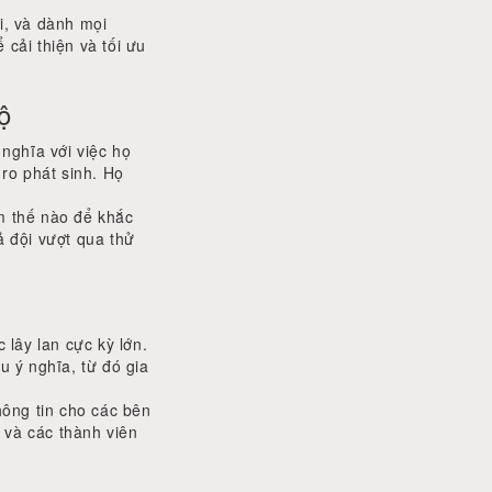
i, và dành mọi
cải thiện và tối ưu
ộ
nghĩa với việc họ
 ro phát sinh. Họ
àm thế nào để khắc
ả đội vượt qua thử
lây lan cực kỳ lớn.
 ý nghĩa, từ đó gia
thông tin cho các bên
 và các thành viên