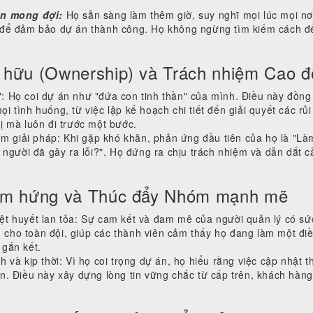
ên mong đợi:
Họ sẵn sàng làm thêm giờ, suy nghĩ mọi lúc mọi nơ
 để đảm bảo dự án thành công. Họ không ngừng tìm kiếm cách để 
 hữu (Ownership) và Trách nhiệm Cao đ
: Họ coi dự án như "đứa con tinh thần" của mình. Điều này đồng 
i tình huống, từ việc lập kế hoạch chi tiết đến giải quyết các rủi
hị mà luôn đi trước một bước.
 tìm giải pháp: Khi gặp khó khăn, phản ứng đầu tiên của họ là "L
à người đã gây ra lỗi?". Họ đứng ra chịu trách nhiệm và dẫn dắt c
cảm hứng và Thúc đẩy Nhóm mạnh mẽ
ệt huyết lan tỏa: Sự cam kết và đam mê của người quản lý có sức 
cho toàn đội, giúp các thành viên cảm thấy họ đang làm một điều
 gắn kết.
h và kịp thời: Vì họ coi trọng dự án, họ hiểu rằng việc cập nhật 
òn. Điều này xây dựng lòng tin vững chắc từ cấp trên, khách hàng