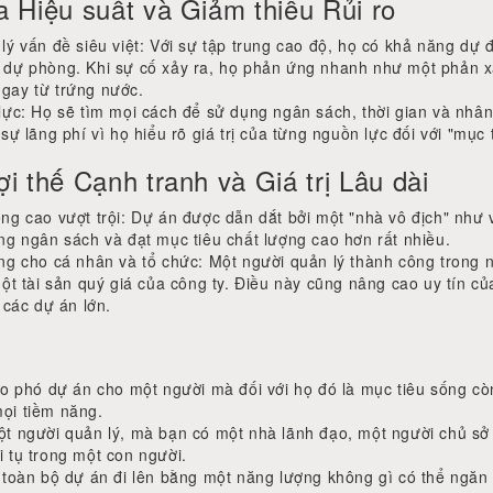
a Hiệu suất và Giảm thiểu Rủi ro
ý vấn đề siêu việt: Với sự tập trung cao độ, họ có khả năng dự đ
 dự phòng. Khi sự cố xảy ra, họ phản ứng nhanh như một phản x
gay từ trứng nước.
lực: Họ sẽ tìm mọi cách để sử dụng ngân sách, thời gian và nhân
sự lãng phí vì họ hiểu rõ giá trị của từng nguồn lực đối với "mục 
ợi thế Cạnh tranh và Giá trị Lâu dài
ng cao vượt trội: Dự án được dẫn dắt bởi một "nhà vô địch" như 
ng ngân sách và đạt mục tiêu chất lượng cao hơn rất nhiều.
ng cho cá nhân và tổ chức: Một người quản lý thành công trong
ột tài sản quý giá của công ty. Điều này cũng nâng cao uy tín củ
 các dự án lớn.
ao phó dự án cho một người mà đối với họ đó là mục tiêu sống cò
ọi tiềm năng.
t người quản lý, mà bạn có một nhà lãnh đạo, một người chủ sở
 tụ trong một con người.
 toàn bộ dự án đi lên bằng một năng lượng không gì có thể ngăn