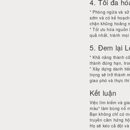
4. Tối đa hó
* Phòng ngừa và xử l
sớm và có kế hoạch
chặn khủng hoảng n
* Tối ưu hóa nguồn 
quả nhất, tránh mọi 
5. Đem lại L
* Khả năng thành cô
thành đúng hạn, tro
* Xây dựng danh tiế
trọng sẽ trở thành m
giao phó và thực thi
Kết luận
Việc tìm kiếm và gi
màu" làm bùng nổ m
Bạn không chỉ có mộ
truyền cảm hứng hội
Họ sẽ kéo cả đội và