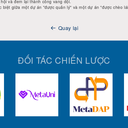
 hội và đem lại thành công vang dội.
c biệt giữa một dự án "được quản lý" và một dự án "được chèo lái
Quay lại
ĐỐI TÁC CHIẾN LƯỢC