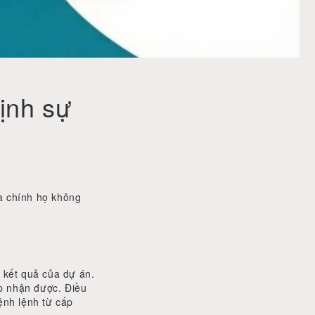
ịnh sự
ủa chính họ không
 kết quả của dự án.
ấp nhận được. Điều
ệnh lệnh từ cấp