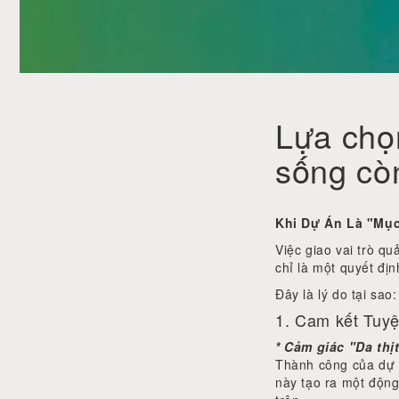
Lựa chọ
sống cò
Khi Dự Án Là "Mụ
Việc giao vai trò q
chỉ là một quyết địn
Đây là lý do tại sao:
1. Cam kết Tuyệ
* Cảm giác "Da thị
Thành công của dự á
này tạo ra một động