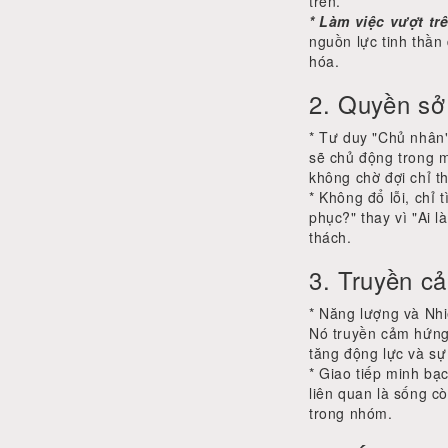
trên.
* Làm việc vượt tr
nguồn lực tinh thần
hóa.
2. Quyền sở
* Tư duy "Chủ nhân"
sẽ chủ động trong mọ
không chờ đợi chỉ t
* Không đổ lỗi, chỉ
phục?" thay vì "Ai l
thách.
3. Truyền 
* Năng lượng và Nhi
Nó truyền cảm hứng 
tăng động lực và sự
* Giao tiếp minh bạc
liên quan là sống c
trong nhóm.