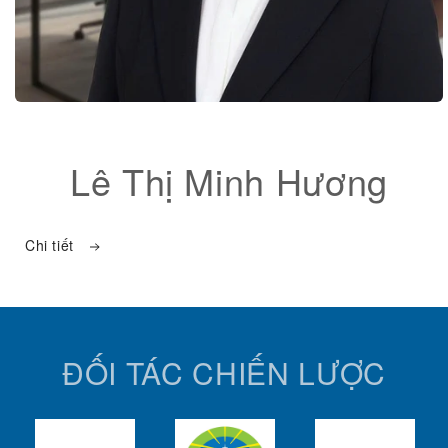
Open
media
1
Lê Thị Minh Hương
in
modal
Chi tiết
ĐỐI TÁC CHIẾN LƯỢC